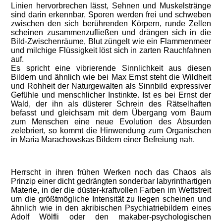
Linien hervorbrechen lässt, Sehnen und Muskelstränge
sind darin erkennbar, Sporen werden frei und schweben
zwischen den sich berührenden Körpern, runde Zellen
scheinen zusammenzufließen und drängen sich in die
Bild-Zwischenräume, Blut züngelt wie ein Flammenmeer
und milchige Flüssigkeit löst sich in zarten Rauchfahnen
auf.
Es spricht eine vibrierende Sinnlichkeit aus diesen
Bildern und ähnlich wie bei Max Ernst steht die Wildheit
und Rohheit der Naturgewalten als Sinnbild expressiver
Gefühle und menschlicher Instinkte. Ist es bei Ernst der
Wald, der ihn als düsterer Schrein des Rätselhaften
befasst und gleichsam mit dem Übergang vom Baum
zum Menschen eine neue Evolution des Absurden
zelebriert, so kommt die Hinwendung zum Organischen
in Maria Marachowskas Bildern einer Befreiung nah.
Herrscht in ihren frühen Werken noch das Chaos als
Prinzip einer dicht gedrängten sonderbar labyrinthartigen
Materie, in der die düster-kraftvollen Farben im Wettstreit
um die größtmögliche Intensität zu liegen scheinen und
ähnlich wie in den akribischen Psychiatriebildern eines
Adolf Wölfli oder den makaber-psychologischen