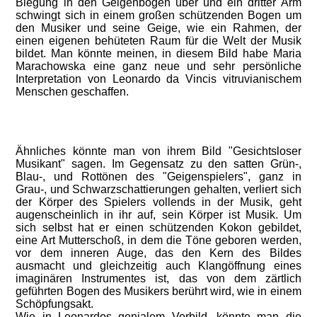
Biegung in den Geigenbogen über und ein dritter Arm
schwingt sich in einem großen schützenden Bogen um
den Musiker und seine Geige, wie ein Rahmen, der
einen eigenen behüteten Raum für die Welt der Musik
bildet. Man könnte meinen, in diesem Bild habe Maria
Marachowska eine ganz neue und sehr persönliche
Interpretation von Leonardo da Vincis vitruvianischem
Menschen geschaffen.
Ähnliches könnte man von ihrem Bild "Gesichtsloser
Musikant" sagen. Im Gegensatz zu den satten Grün-,
Blau-, und Rottönen des "Geigenspielers", ganz in
Grau-, und Schwarzschattierungen gehalten, verliert sich
der Körper des Spielers vollends in der Musik, geht
augenscheinlich in ihr auf, sein Körper ist Musik. Um
sich selbst hat er einen schützenden Kokon gebildet,
eine Art Mutterschoß, in dem die Töne geboren werden,
vor dem inneren Auge, das den Kern des Bildes
ausmacht und gleichzeitig auch Klangöffnung eines
imaginären Instrumentes ist, das von dem zärtlich
geführten Bogen des Musikers berührt wird, wie in einem
Schöpfungsakt.
Wie in Leonardos genialem Vorbild, könnte man die