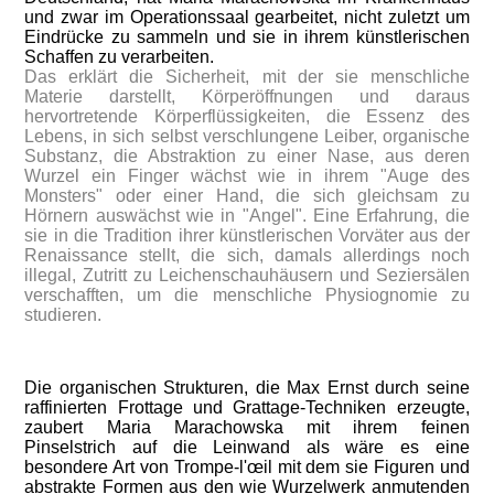
und zwar im Operationssaal gearbeitet, nicht zuletzt um
Eindrücke zu sammeln und sie in ihrem künstlerischen
Schaffen zu verarbeiten.
Das erklärt die Sicherheit, mit der sie menschliche
Materie darstellt, Körperöffnungen und daraus
hervortretende Körperflüssigkeiten, die Essenz des
Lebens, in sich selbst verschlungene Leiber, organische
Substanz, die Abstraktion zu einer Nase, aus deren
Wurzel ein Finger wächst wie in ihrem "Auge des
Monsters" oder einer Hand, die sich gleichsam zu
Hörnern auswächst wie in "Angel". Eine Erfahrung, die
sie in die Tradition ihrer künstlerischen Vorväter aus der
Renaissance stellt, die sich, damals allerdings noch
illegal, Zutritt zu Leichenschauhäusern und Seziersälen
verschafften, um die menschliche Physiognomie zu
studieren.
Die organischen Strukturen, die Max Ernst durch seine
raffinierten Frottage und Grattage-Techniken erzeugte,
zaubert Maria Marachowska mit ihrem feinen
Pinselstrich auf die Leinwand als wäre es eine
besondere Art von Trompe-l'œil mit dem sie Figuren und
abstrakte Formen aus den wie Wurzelwerk anmutenden