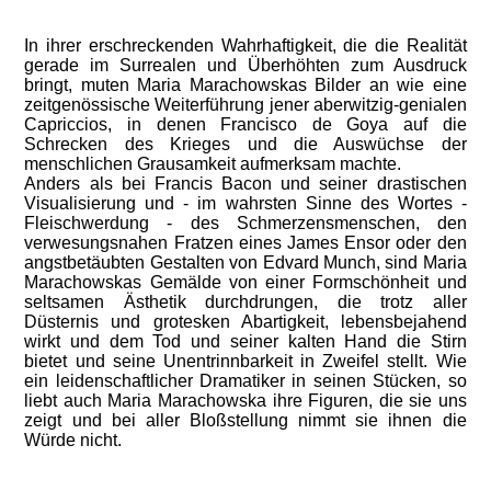
In ihrer erschreckenden Wahrhaftigkeit, die die Realität
gerade im Surrealen und Überhöhten zum Ausdruck
bringt, muten Maria Marachowskas Bilder an wie eine
zeitgenössische Weiterführung jener aberwitzig-genialen
Capriccios, in denen Francisco de Goya auf die
Schrecken des Krieges und die Auswüchse der
menschlichen Grausamkeit aufmerksam machte.
Anders als bei Francis Bacon und seiner drastischen
Visualisierung und - im wahrsten Sinne des Wortes -
Fleischwerdung - des Schmerzensmenschen, den
verwesungsnahen Fratzen eines James Ensor oder den
angstbetäubten Gestalten von Edvard Munch, sind Maria
Marachowskas Gemälde von einer Formschönheit und
seltsamen Ästhetik durchdrungen, die trotz aller
Düsternis und grotesken Abartigkeit, lebensbejahend
wirkt und dem Tod und seiner kalten Hand die Stirn
bietet und seine Unentrinnbarkeit in Zweifel stellt. Wie
ein leidenschaftlicher Dramatiker in seinen Stücken, so
liebt auch Maria Marachowska ihre Figuren, die sie uns
zeigt und bei aller Bloßstellung nimmt sie ihnen die
Würde nicht.