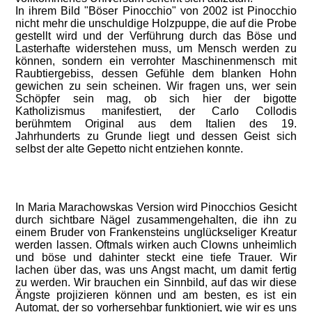
In ihrem Bild "Böser Pinocchio" von 2002 ist Pinocchio
nicht mehr die unschuldige Holzpuppe, die auf die Probe
gestellt wird und der Verführung durch das Böse und
Lasterhafte widerstehen muss, um Mensch werden zu
können, sondern ein verrohter Maschinenmensch mit
Raubtiergebiss, dessen Gefühle dem blanken Hohn
gewichen zu sein scheinen. Wir fragen uns, wer sein
Schöpfer sein mag, ob sich hier der bigotte
Katholizismus manifestiert, der Carlo Collodis
berühmtem Original aus dem Italien des 19.
Jahrhunderts zu Grunde liegt und dessen Geist sich
selbst der alte Gepetto nicht entziehen konnte.
In Maria Marachowskas Version wird Pinocchios Gesicht
durch sichtbare Nägel zusammengehalten, die ihn zu
einem Bruder von Frankensteins unglückseliger Kreatur
werden lassen. Oftmals wirken auch Clowns unheimlich
und böse und dahinter steckt eine tiefe Trauer. Wir
lachen über das, was uns Angst macht, um damit fertig
zu werden. Wir brauchen ein Sinnbild, auf das wir diese
Ängste projizieren können und am besten, es ist ein
Automat, der so vorhersehbar funktioniert, wie wir es uns