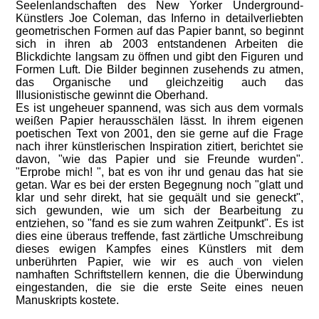
Seelenlandschaften des New Yorker Underground-
Künstlers Joe Coleman, das Inferno in detailverliebten
geometrischen Formen auf das Papier bannt, so beginnt
sich in ihren ab 2003 entstandenen Arbeiten die
Blickdichte langsam zu öffnen und gibt den Figuren und
Formen Luft. Die Bilder beginnen zusehends zu atmen,
das Organische und gleichzeitig auch das
Illusionistische gewinnt die Oberhand.
Es ist ungeheuer spannend, was sich aus dem vormals
weißen Papier herausschälen lässt. In ihrem eigenen
poetischen Text von 2001, den sie gerne auf die Frage
nach ihrer künstlerischen Inspiration zitiert, berichtet sie
davon, "wie das Papier und sie Freunde wurden".
"Erprobe mich! ", bat es von ihr und genau das hat sie
getan. War es bei der ersten Begegnung noch "glatt und
klar und sehr direkt, hat sie gequält und sie geneckt",
sich gewunden, wie um sich der Bearbeitung zu
entziehen, so "fand es sie zum wahren Zeitpunkt". Es ist
dies eine überaus treffende, fast zärtliche Umschreibung
dieses ewigen Kampfes eines Künstlers mit dem
unberührten Papier, wie wir es auch von vielen
namhaften Schriftstellern kennen, die die Überwindung
eingestanden, die sie die erste Seite eines neuen
Manuskripts kostete.