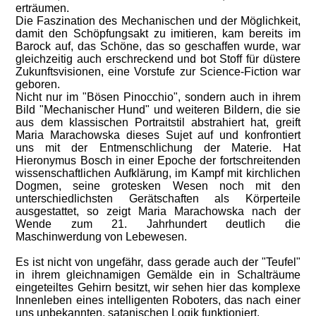
erträumen.
Die Faszination des Mechanischen und der Möglichkeit,
damit den Schöpfungsakt zu imitieren, kam bereits im
Barock auf, das Schöne, das so geschaffen wurde, war
gleichzeitig auch erschreckend und bot Stoff für düstere
Zukunftsvisionen, eine Vorstufe zur Science-Fiction war
geboren.
Nicht nur im "Bösen Pinocchio", sondern auch in ihrem
Bild "Mechanischer Hund" und weiteren Bildern, die sie
aus dem klassischen Portraitstil abstrahiert hat, greift
Maria Marachowska dieses Sujet auf und konfrontiert
uns mit der Entmenschlichung der Materie. Hat
Hieronymus Bosch in einer Epoche der fortschreitenden
wissenschaftlichen Aufklärung, im Kampf mit kirchlichen
Dogmen, seine grotesken Wesen noch mit den
unterschiedlichsten Gerätschaften als Körperteile
ausgestattet, so zeigt Maria Marachowska nach der
Wende zum 21. Jahrhundert deutlich die
Maschinwerdung von Lebewesen.
Es ist nicht von ungefähr, dass gerade auch der "Teufel"
in ihrem gleichnamigen Gemälde ein in Schalträume
eingeteiltes Gehirn besitzt, wir sehen hier das komplexe
Innenleben eines intelligenten Roboters, das nach einer
uns unbekannten, satanischen Logik funktioniert.