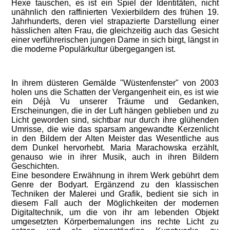
Hexe tauschen, es ist ein Spiel der Identitäten, nicht
unähnlich den raffinierten Vexierbildern des frühen 19.
Jahrhunderts, deren viel strapazierte Darstellung einer
hässlichen alten Frau, die gleichzeitig auch das Gesicht
einer verführerischen jungen Dame in sich birgt, längst in
die moderne Populärkultur übergegangen ist.
In ihrem düsteren Gemälde "Wüstenfenster" von 2003
holen uns die Schatten der Vergangenheit ein, es ist wie
ein Déjà Vu unserer Träume und Gedanken,
Erscheinungen, die in der Luft hängen geblieben und zu
Licht geworden sind, sichtbar nur durch ihre glühenden
Umrisse, die wie das sparsam angewandte Kerzenlicht
in den Bildern der Alten Meister das Wesentliche aus
dem Dunkel hervorhebt. Maria Marachowska erzählt,
genauso wie in ihrer Musik, auch in ihren Bildern
Geschichten.
Eine besondere Erwähnung in ihrem Werk gebührt dem
Genre der Bodyart. Ergänzend zu den klassischen
Techniken der Malerei und Grafik, bedient sie sich in
diesem Fall auch der Möglichkeiten der modernen
Digitaltechnik, um die von ihr am lebenden Objekt
umgesetzten Körperbemalungen ins rechte Licht zu