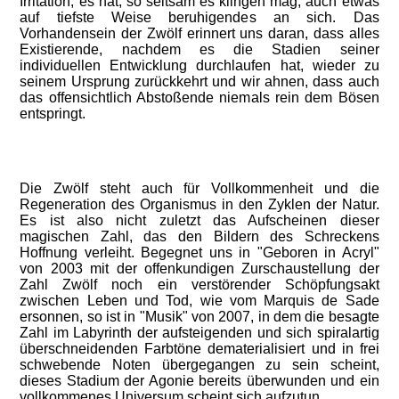
Irritation, es hat, so seltsam es klingen mag, auch etwas
auf tiefste Weise beruhigendes an sich. Das
Vorhandensein der Zwölf erinnert uns daran, dass alles
Existierende, nachdem es die Stadien seiner
individuellen Entwicklung durchlaufen hat, wieder zu
seinem Ursprung zurückkehrt und wir ahnen, dass auch
das offensichtlich Abstoßende niemals rein dem Bösen
entspringt.
Die Zwölf steht auch für Vollkommenheit und die
Regeneration des Organismus in den Zyklen der Natur.
Es ist also nicht zuletzt das Aufscheinen dieser
magischen Zahl, das den Bildern des Schreckens
Hoffnung verleiht. Begegnet uns in "Geboren in Acryl"
von 2003 mit der offenkundigen Zurschaustellung der
Zahl Zwölf noch ein verstörender Schöpfungsakt
zwischen Leben und Tod, wie vom Marquis de Sade
ersonnen, so ist in "Musik" von 2007, in dem die besagte
Zahl im Labyrinth der aufsteigenden und sich spiralartig
überschneidenden Farbtöne dematerialisiert und in frei
schwebende Noten übergegangen zu sein scheint,
dieses Stadium der Agonie bereits überwunden und ein
vollkommenes Universum scheint sich aufzutun.