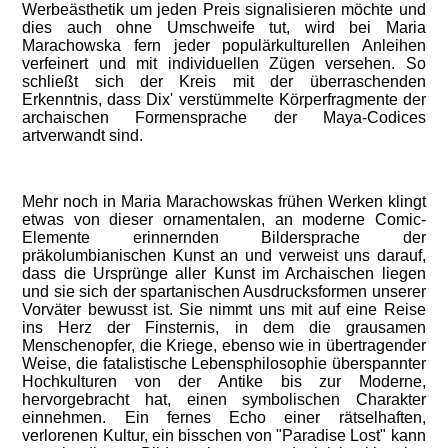
Werbeästhetik um jeden Preis signalisieren möchte und
dies auch ohne Umschweife tut, wird bei Maria
Marachowska fern jeder populärkulturellen Anleihen
verfeinert und mit individuellen Zügen versehen. So
schließt sich der Kreis mit der überraschenden
Erkenntnis, dass Dix' verstümmelte Körperfragmente der
archaischen Formensprache der Maya-Codices
artverwandt sind.
Mehr noch in Maria Marachowskas frühen Werken klingt
etwas von dieser ornamentalen, an moderne Comic-
Elemente erinnernden Bildersprache der
präkolumbianischen Kunst an und verweist uns darauf,
dass die Ursprünge aller Kunst im Archaischen liegen
und sie sich der spartanischen Ausdrucksformen unserer
Vorväter bewusst ist. Sie nimmt uns mit auf eine Reise
ins Herz der Finsternis, in dem die grausamen
Menschenopfer, die Kriege, ebenso wie in übertragender
Weise, die fatalistische Lebensphilosophie überspannter
Hochkulturen von der Antike bis zur Moderne,
hervorgebracht hat, einen symbolischen Charakter
einnehmen. Ein fernes Echo einer rätselhaften,
verlorenen Kultur, ein bisschen von "Paradise Lost" kann