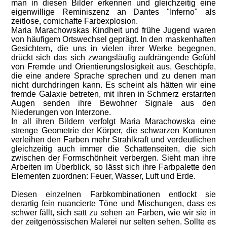
man in diesen Bilder erkennen und gleichzeitig eine
eigenwillige Reminiszenz an Dantes "Inferno" als
zeitlose, comichafte Farbexplosion.
Maria Marachowskas Kindheit und frühe Jugend waren
von häufigem Ortswechsel geprägt. In den maskenhaften
Gesichtern, die uns in vielen ihrer Werke begegnen,
drückt sich das sich zwangsläufig aufdrängende Gefühl
von Fremde und Orientierungslosigkeit aus, Geschöpfe,
die eine andere Sprache sprechen und zu denen man
nicht durchdringen kann. Es scheint als hätten wir eine
fremde Galaxie betreten, mit ihren in Schmerz erstarrten
Augen senden ihre Bewohner Signale aus den
Niederungen von Interzone.
In all ihren Bildern verfolgt Maria Marachowska eine
strenge Geometrie der Körper, die schwarzen Konturen
verleihen den Farben mehr Strahlkraft und verdeutlichen
gleichzeitig auch immer die Schattenseiten, die sich
zwischen der Formschönheit verbergen. Sieht man ihre
Arbeiten im Überblick, so lässt sich ihre Farbpalette den
Elementen zuordnen: Feuer, Wasser, Luft und Erde.
Diesen einzelnen Farbkombinationen entlockt sie
derartig fein nuancierte Töne und Mischungen, dass es
schwer fällt, sich satt zu sehen an Farben, wie wir sie in
der zeitgenössischen Malerei nur selten sehen. Sollte es