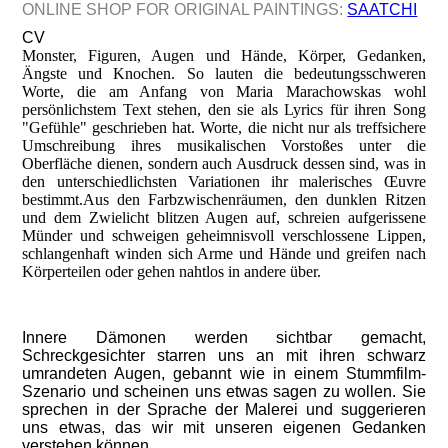
ONLINE SHOP FOR ORIGINAL PAINTINGS:
SAATCHI
CV
Monster, Figuren, Augen und Hände, Körper, Gedanken,
Ängste und Knochen. So lauten die bedeutungsschweren
Worte, die am Anfang von Maria Marachowskas wohl
persönlichstem Text stehen, den sie als Lyrics für ihren Song
"Gefühle" geschrieben hat. Worte, die nicht nur als treffsichere
Umschreibung ihres musikalischen Vorstoßes unter die
Oberfläche dienen, sondern auch Ausdruck dessen sind, was in
den unterschiedlichsten Variationen ihr malerisches Œuvre
bestimmt.
Aus den Farbzwischenräumen, den dunklen Ritzen
und dem Zwielicht blitzen Augen auf, schreien aufgerissene
Münder und schweigen geheimnisvoll verschlossene Lippen,
schlangenhaft winden sich Arme und Hände und greifen nach
Körperteilen oder gehen nahtlos in andere über.
Innere Dämonen werden sichtbar gemacht,
Schreckgesichter starren uns an mit ihren schwarz
umrandeten Augen, gebannt wie in einem Stummfilm-
Szenario und scheinen uns etwas sagen zu wollen. Sie
sprechen in der Sprache der Malerei und suggerieren
uns etwas, das wir mit unseren eigenen Gedanken
verstehen können.