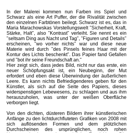
In der Malerei kommen nun Farben ins Spiel und
Schwarz als eine Art Puffer, der die Rivalität zwischen
den einzelnen Farbtönen beilegt. Schwarz ist es, das in
Maria Marachowskas Vorstellungswelt "Sicherheit, Kraft,
Stärke, Halt", also "Kontrast" verleiht. Sie nennt es ein
"seltsam Ding aus Nacht und Tag", "Figuren und Details"
erscheinen, "wo vorher nichts" war und diese neue
Materie wird durch "des Pinsels feines Haar mit der
Kontur des Lichts beschenkt". Das Papier fand Gefallen
und "bot ihr seine Freundschaft an."
Hier zeigt sich, dass jedes Bild, nicht nur das erste, ein
neuer Schöpfungsakt ist, ein Neubeginn, der Mut
erfordert und eben diese Überwindung der äußerlichen
Leere. Es kann nichts Befriedigenderes geben für den
Künstler, als sich auf die Seite des Papiers, dieses
widerspenstigen Lebewesens, zu schlagen und aus ihm
herauszuholen, was unter der weißen Oberfläche
verborgen liegt.
Von den dichten, düsteren Bildern ihrer künstlerischen
Anfänge zu den lichtdurchfluteten Grafiken von 2008 mit
sich auflösenden Formen und dem plötzlichen
Durchscheinen des ursprünglichen, noch rohen