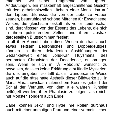
erkennen, wir sehen Fragmente von Figuren,
Andeutungen, ein maskenhaft angeschnittenes Gesicht
mit dem geheimnisvollen Lächeln einer Mona Lisa auf
den Lippen, Bildnisse, die von der Liebe zu Frauen
zeugen, beunruhigend schöne Märchen für Erwachsene,
Wesen, die gleichsam eiskalt als voller Leidenschaft
sind, durchflossen von der Essenz des Lebens, die sich
in ihren pulsierenden Zellen und ihrem abstrakt
dargestellten Blutstrom manifestiert.
In all ihrer Anmut haben diese Wesen durchaus auch
etwas seltsam Bedrohliches und Doppeldeutiges,
könnten in ihren dekadenten Ausblühungen der
Gedankenwelt eines Joris-Karl Huysmans, des
berühmten Chronisten der Decadence, entsprungen
sein. Wenn er sich in "À Rebours" wünscht, zu
beweisen, dass es keine Erklärung gibt für die Mysterien,
die uns umgeben, so trifft das in wundersamer Weise
auch auf die rätselhafte Ästhetik dieser Bildwerke zu. In
Maria Marachowskas malerischem Kosmos gebiert der
Schlaf der Vernunft, von dem alle wahren Künstler
beflügelt werden, ihrer Phantasie zu folgen, also nicht
nur Monster, sondern auch Engel.
Dabei können Jekyll und Hyde ihre Rollen durchaus
auch mit einer anmutigen Frau und einer vermeintlichen