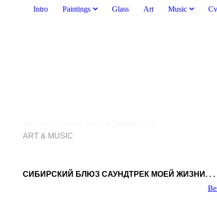
Intro
Paintings
Glass
Art
Music
C
ARTIST MARIA MARACHOWSKA
ART & MUSIC
МУЗЫКА "СИБИРСКИЙ БЛЮЗ"
СИБИРСКИЙ БЛЮЗ САУНДТРЕК МОЕЙ ЖИЗНИ. . .
Be