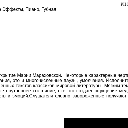
PH
ые Эффекты, Пиано, Губная
ткрытие Марии Мараховской. Некоторые характерные черты
чания, это и многочисленные паузы, умолчания. Исполни
твенных текстов классиков мировой литературы. Мягким те
е внутреннее состояние, все это создает ощущение меди
ств и эмоций.Слушатели словно завороженные получают